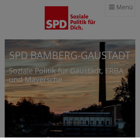
Menü
SPD BAMBERG-GAUSTADT
Soziale Politik für Gaustadt, ERBA
und Mayersche