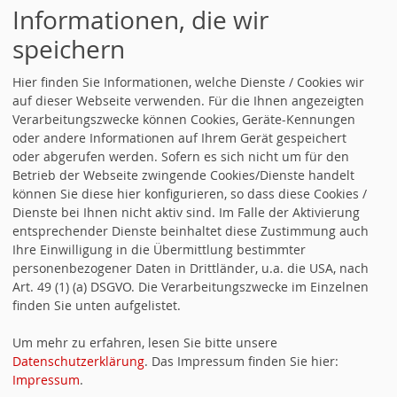
Informationen, die wir
speichern
Hier finden Sie Informationen, welche Dienste / Cookies wir
auf dieser Webseite verwenden. Für die Ihnen angezeigten
Verarbeitungszwecke können Cookies, Geräte-Kennungen
oder andere Informationen auf Ihrem Gerät gespeichert
oder abgerufen werden. Sofern es sich nicht um für den
Kontakt
Betrieb der Webseite zwingende Cookies/Dienste handelt
können Sie diese hier konfigurieren, so dass diese Cookies /
Dienste bei Ihnen nicht aktiv sind. Im Falle der Aktivierung
zur SPD-Geschäftsstelle
entsprechender Dienste beinhaltet diese Zustimmung auch
Ihre Einwilligung in die Übermittlung bestimmter
personenbezogener Daten in Drittländer, u.a. die USA, nach
SPD-Bürger*innenbüro Bamberg
Art. 49 (1) (a) DSGVO. Die Verarbeitungszwecke im Einzelnen
Geschäftsstellenleiterin Cornelia Daig-Kastura
finden Sie unten aufgelistet.
Luitpoldstraße 48 a
D-96052 Bamberg
Um mehr zu erfahren, lesen Sie bitte unsere
Telefon: +49 951 23 376
Datenschutzerklärung
. Das Impressum finden Sie hier:
fax: +49 951 21 868
Impressum
.
E-Mail:
buero@spd-bamberg.de