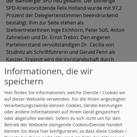
der Bamberger SPD neu gewählt. Der bisherige
SPD-Kreisvorsitzende Felix Holland wurde mit 97,2
Prozent der Delegiertenstimmen beeindruckend
bestätigt. Ihm zur Seite stehen als
StellvertreterInnen Inge Eichhorn, Peter Süß, Anton
Zahneisen und Dr. Ernst Trebin. Den engeren
Parteivorstand vervollständigen Dr. Cecilia von
Studnitz als Schriftführerin und Gerald Fenn als
Kassier. Ergänzt wird die Vorstandschaft durch
neun Beisitzerinnen und Beisitzer: Kerstin Biener,
Informationen, die wir
Cornelia Daig-Kastura, Anja Eichelsdörfer, Karin
speichern
Gottschall, Stefan Handke, Wolfgang Metzner,
Alexander Ostermann, Sabine Sauer und Angelika
Hier finden Sie Informationen, welche Dienste / Cookies wir
Schmidt.
auf dieser Webseite verwenden. Für die Ihnen angezeigten
Verarbeitungszwecke können Cookies, Geräte-Kennungen
weiterlesen
oder andere Informationen auf Ihrem Gerät gespeichert
oder abgerufen werden. Sofern es sich nicht um für den
Betrieb der Webseite zwingende Cookies/Dienste handelt
09.08.2011
in
Kreisvorstand
von
Kreisverband
können Sie diese hier konfigurieren, so dass diese Cookies /
Bamberg-Stadt