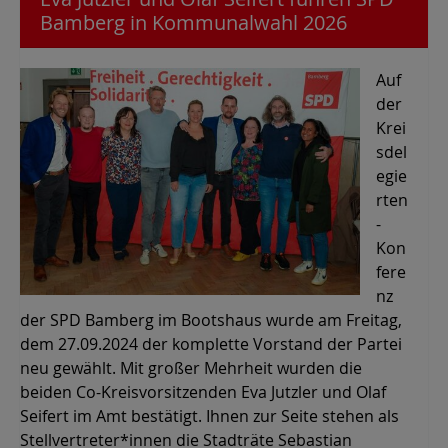
Bamberg in Kommunalwahl 2026
Auf
der
Krei
sdel
egie
rten
-
Kon
fere
nz
der SPD Bamberg im Bootshaus wurde am Freitag,
dem 27.09.2024 der komplette Vorstand der Partei
neu gewählt. Mit großer Mehrheit wurden die
beiden Co-Kreisvorsitzenden Eva Jutzler und Olaf
Seifert im Amt bestätigt. Ihnen zur Seite stehen als
Stellvertreter*innen die Stadträte Sebastian