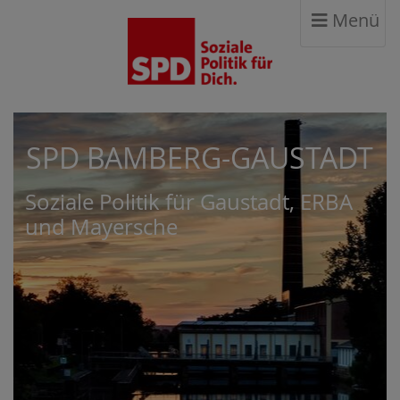
Menü
SPD BAMBERG-GAUSTADT
Soziale Politik für Gaustadt, ERBA
und Mayersche