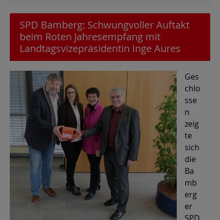
SPD Bamberg: Schwungvoller Auftakt
beim Roten Jahresempfang mit
Landtagsvizepräsidentin Inge Aures
Ges
chlo
sse
n
zeig
te
sich
die
Ba
mb
erg
er
SPD