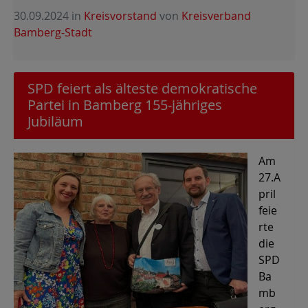
30.09.2024
in
Kreisvorstand
von
Kreisverband
Bamberg-Stadt
SPD feiert als älteste demokratische
Partei in Bamberg 155-jähriges
Jubiläum
Am
27.A
pril
feie
rte
die
SPD
Ba
mb